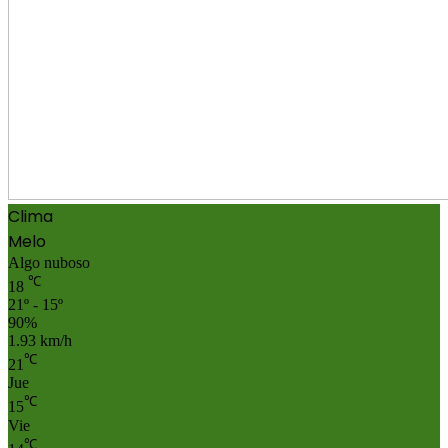
Clima
Melo
Algo nuboso
℃
18
21º - 15º
90%
1.93 km/h
℃
21
Jue
℃
15
Vie
℃