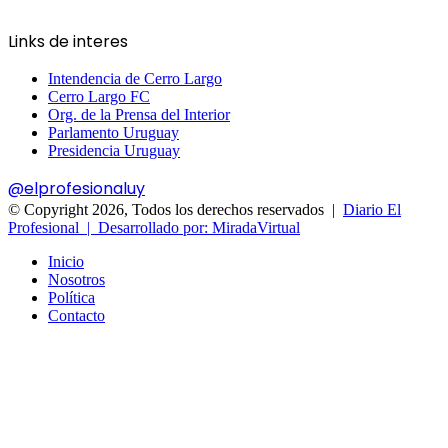
Links de interes
Intendencia de Cerro Largo
Cerro Largo FC
Org. de la Prensa del Interior
Parlamento Uruguay
Presidencia Uruguay
@elprofesionaluy
© Copyright 2026, Todos los derechos reservados |
Diario El
Profesional | Desarrollado por: MiradaVirtual
Inicio
Nosotros
Política
Contacto
Facebook
X
WhatsApp
Telegram
Botón
volver
arriba