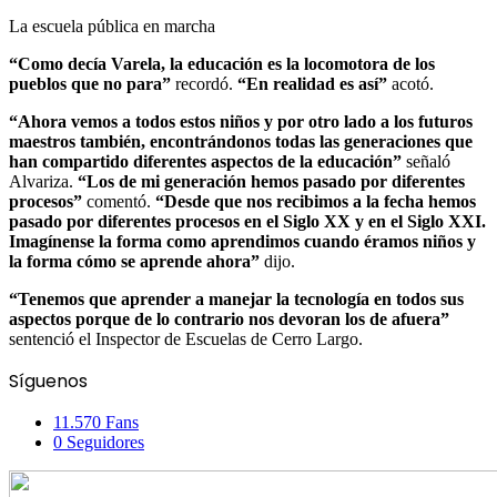
La escuela pública en marcha
“Como decía Varela, la educación es la locomotora de los
pueblos que no para”
recordó.
“En realidad es así”
acotó.
“Ahora vemos a todos estos niños y por otro lado a los futuros
maestros también, encontrándonos todas las generaciones que
han compartido diferentes aspectos de la educación”
señaló
Alvariza.
“Los de mi generación hemos pasado por diferentes
procesos”
comentó.
“Desde que nos recibimos a la fecha hemos
pasado por diferentes procesos en el Siglo XX y en el Siglo XXI.
Imagínense la forma como aprendimos cuando éramos niños y
la forma cómo se aprende ahora”
dijo.
“Tenemos que aprender a manejar la tecnología en todos sus
aspectos porque de lo contrario nos devoran los de afuera”
sentenció el Inspector de Escuelas de Cerro Largo.
Facebook
X
Pinterest
Messenger
Messenger
WhatsApp
Telegram
Compartir
Imprimir
Síguenos
por
correo
11.570
Fans
electrónico
0
Seguidores