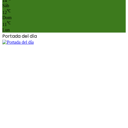
14
Sáb
℃
12
Dom
℃
11
Lun
Portada del día