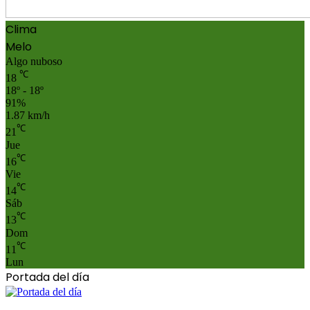
Clima
Melo
Algo nuboso
℃
18
18º - 18º
91%
1.87 km/h
℃
21
Jue
℃
16
Vie
℃
14
Sáb
℃
13
Dom
℃
11
Lun
Portada del día