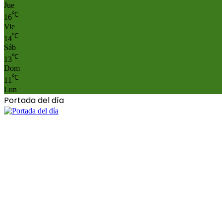
Jue
℃
16
Vie
℃
14
Sáb
℃
13
Dom
℃
11
Lun
Portada del día