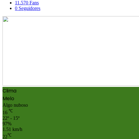
11.570
Fans
0
Seguidores
Clima
Melo
Algo nuboso
℃
16
22º - 15º
97%
1.51 km/h
℃
22