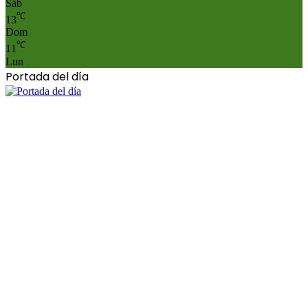
Sáb
℃
13
Dom
℃
11
Lun
Portada del día