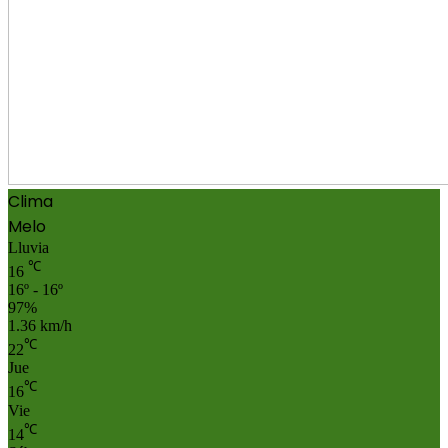
Clima
Melo
Lluvia
℃
16
16º - 16º
97%
1.36 km/h
℃
22
Jue
℃
16
Vie
℃
14