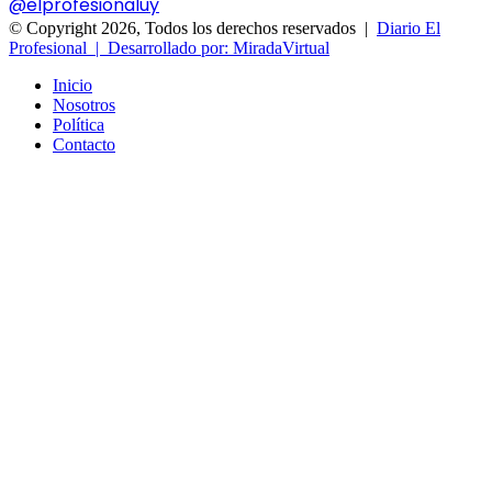
@elprofesionaluy
© Copyright 2026, Todos los derechos reservados |
Diario El
Profesional | Desarrollado por: MiradaVirtual
Inicio
Nosotros
Política
Contacto
Facebook
X
WhatsApp
Telegram
Botón
volver
arriba