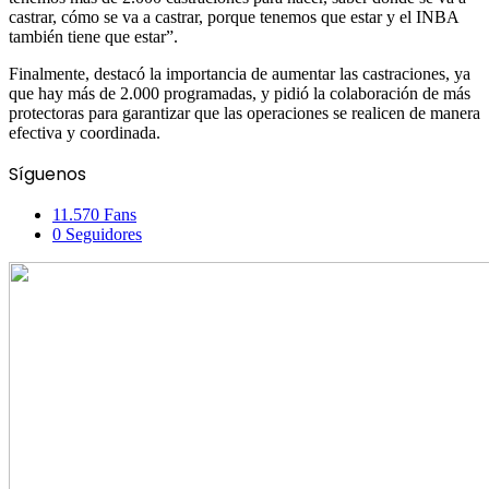
castrar, cómo se va a castrar, porque tenemos que estar y el INBA
también tiene que estar”.
Finalmente, destacó la importancia de aumentar las castraciones, ya
que hay más de 2.000 programadas, y pidió la colaboración de más
protectoras para garantizar que las operaciones se realicen de manera
efectiva y coordinada.
Facebook
X
Pinterest
Messenger
Messenger
WhatsApp
Telegram
Compartir
Imprimir
Síguenos
por
correo
11.570
Fans
electrónico
0
Seguidores