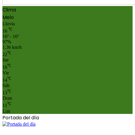
Clima
Melo
Lluvia
℃
16
16º - 16º
97%
1.36 km/h
℃
22
Jue
℃
16
Vie
℃
14
Sáb
℃
13
Dom
℃
11
Lun
Portada del día