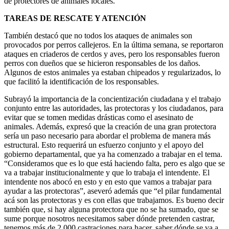
de protectores de animales locales.
TAREAS DE RESCATE Y ATENCIÓN
También destacó que no todos los ataques de animales son
provocados por perros callejeros. En la última semana, se reportaron
ataques en criaderos de cerdos y aves, pero los responsables fueron
perros con dueños que se hicieron responsables de los daños.
Algunos de estos animales ya estaban chipeados y regularizados, lo
que facilitó la identificación de los responsables.
Subrayó la importancia de la concientización ciudadana y el trabajo
conjunto entre las autoridades, las protectoras y los ciudadanos, para
evitar que se tomen medidas drásticas como el asesinato de
animales. Además, expresó que la creación de una gran protectora
sería un paso necesario para abordar el problema de manera más
estructural. Esto requerirá un esfuerzo conjunto y el apoyo del
gobierno departamental, que ya ha comenzado a trabajar en el tema.
“Consideramos que es lo que está haciendo falta, pero es algo que se
va a trabajar institucionalmente y que lo trabaja el intendente. El
intendente nos abocó en esto y en esto que vamos a trabajar para
ayudar a las protectoras”, aseveró además que “el pilar fundamental
acá son las protectoras y es con ellas que trabajamos. Es bueno decir
también que, si hay alguna protectora que no se ha sumado, que se
sume porque nosotros necesitamos saber dónde pretenden castrar,
tenemos más de 2.000 castraciones para hacer, saber dónde se va a