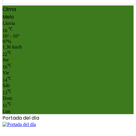
Clima
Melo
Lluvia
℃
16
16º - 16º
97%
1.36 km/h
℃
22
Jue
℃
16
Vie
℃
14
Sáb
℃
13
Dom
℃
11
Lun
Portada del día