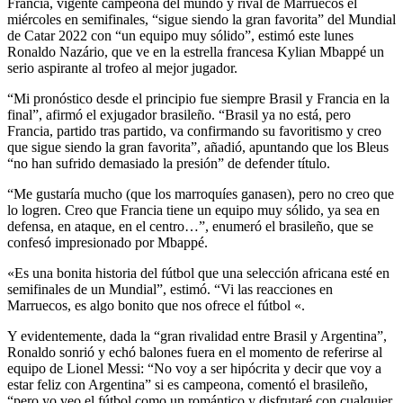
Francia, vigente campeona del mundo y rival de Marruecos el
miércoles en semifinales, “sigue siendo la gran favorita” del Mundial
de Catar 2022 con “un equipo muy sólido”, estimó este lunes
Ronaldo Nazário, que ve en la estrella francesa Kylian Mbappé un
serio aspirante al trofeo al mejor jugador.
“Mi pronóstico desde el principio fue siempre Brasil y Francia en la
final”, afirmó el exjugador brasileño. “Brasil ya no está, pero
Francia, partido tras partido, va confirmando su favoritismo y creo
que sigue siendo la gran favorita”, añadió, apuntando que los Bleus
“no han sufrido demasiado la presión” de defender título.
“Me gustaría mucho (que los marroquíes ganasen), pero no creo que
lo logren. Creo que Francia tiene un equipo muy sólido, ya sea en
defensa, en ataque, en el centro…”, enumeró el brasileño, que se
confesó impresionado por Mbappé.
«Es una bonita historia del fútbol que una selección africana esté en
semifinales de un Mundial”, estimó. “Vi las reacciones en
Marruecos, es algo bonito que nos ofrece el fútbol «.
Y evidentemente, dada la “gran rivalidad entre Brasil y Argentina”,
Ronaldo sonrió y echó balones fuera en el momento de referirse al
equipo de Lionel Messi: “No voy a ser hipócrita y decir que voy a
estar feliz con Argentina” si es campeona, comentó el brasileño,
“pero yo veo el fútbol como un romántico y disfrutaré con cualquier