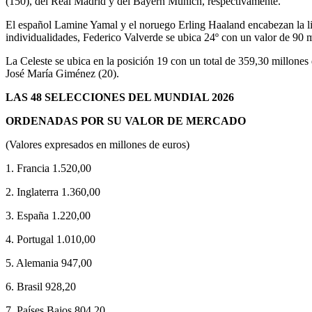
(150), del Real Madrid y del Bayern Múnich, respectivamente.
El español Lamine Yamal y el noruego Erling Haaland encabezan la list
individualidades, Federico Valverde se ubica 24º con un valor de 90 m
La Celeste se ubica en la posición 19 con un total de 359,30 millon
José María Giménez (20).
LAS 48 SELECCIONES DEL MUNDIAL 2026
ORDENADAS POR SU VALOR DE MERCADO
(Valores expresados en millones de euros)
1. Francia 1.520,00
2. Inglaterra 1.360,00
3. España 1.220,00
4. Portugal 1.010,00
5. Alemania 947,00
6. Brasil 928,20
7. Países Bajos 804,20