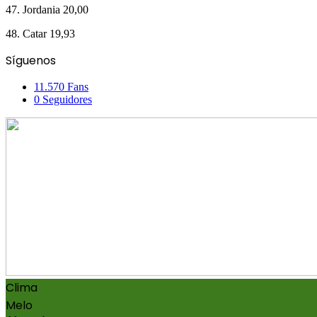
47. Jordania 20,00
48. Catar 19,93
Facebook
X
Pinterest
Messenger
Messenger
WhatsApp
Telegram
Compartir
Imprimir
Síguenos
por
correo
11.570
Fans
electrónico
0
Seguidores
Clima
Melo