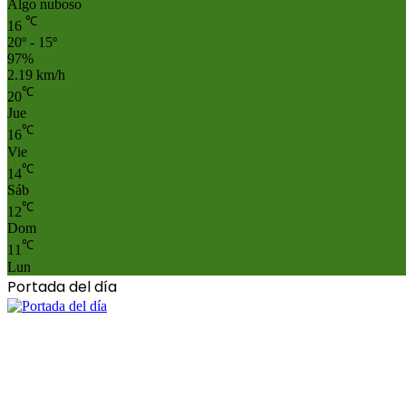
Algo nuboso
℃
16
20º - 15º
97%
2.19 km/h
℃
20
Jue
℃
16
Vie
℃
14
Sáb
℃
12
Dom
℃
11
Lun
Portada del día