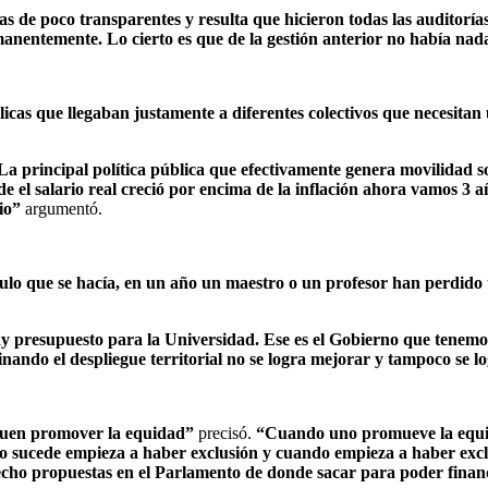
as de poco transparentes y resulta que hicieron todas las auditor
rmanentemente. Lo cierto es que de la gestión anterior no había na
licas que llegaban justamente a diferentes colectivos que necesita
a principal política pública que efectivamente genera movilidad soc
de el salario real creció por encima de la inflación ahora vamos 3
rio”
argumentó.
culo que se hacía, en un año un maestro o un profesor han perdido 
 hay presupuesto para la Universidad. Ese es el Gobierno que tene
inando el despliegue territorial no se logra mejorar y tampoco se
squen promover la equidad”
precisó.
“Cuando uno promueve la equi
no sucede empieza a haber exclusión y cuando empieza a haber excl
ho propuestas en el Parlamento de donde sacar para poder financi