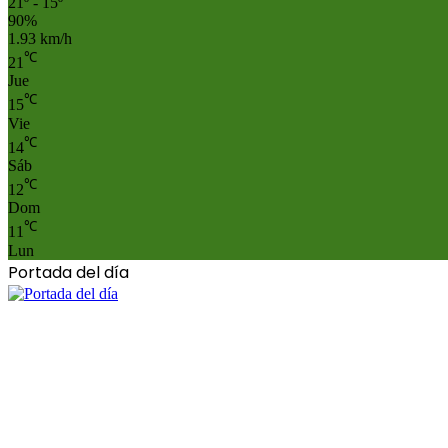
21º - 15º
90%
1.93 km/h
℃
21
Jue
℃
15
Vie
℃
14
Sáb
℃
12
Dom
℃
11
Lun
Portada del día