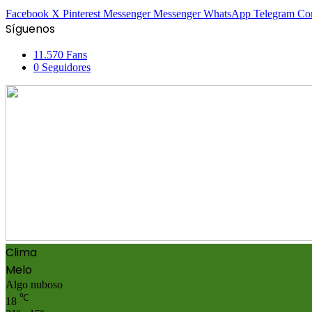
Facebook
X
Pinterest
Messenger
Messenger
WhatsApp
Telegram
Com
Síguenos
11.570
Fans
0
Seguidores
Clima
Melo
Algo nuboso
℃
18