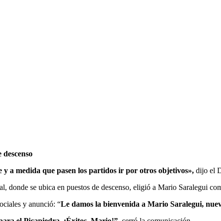
e descenso
 y a medida que pasen los partidos ir por otros objetivos»,
dijo el 
 donde se ubica en puestos de descenso, eligió a Mario Saralegui como
ciales y anunció: “
Le damos la bienvenida a Mario Saralegui, nue
ara el Picapiedra. ¡Éxitos, Mario!”,
cerró la comunicación.