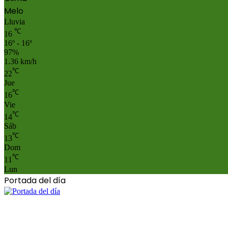
Melo
Lluvia
℃
16
16º - 16º
97%
1.36 km/h
℃
22
Jue
℃
16
Vie
℃
14
Sáb
℃
13
Dom
℃
11
Lun
Portada del día