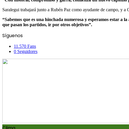
Saralegui trabajará junto a Rubén Paz como ayudante de campo, y a Gab
“Sabemos que es una hinchada numerosa y esperamos estar a la 
que pasan los partidos, ir por otros objetivos”.
Facebook
X
Pinterest
Messenger
Messenger
WhatsApp
Telegram
Compartir
Imprimir
Síguenos
por
correo
11.570
Fans
electrónico
0
Seguidores
Clima