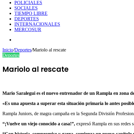
POLICIALES
SOCIALES
TIEMPO LIBRE
DEPORTES
INTERNACIONALES
MERCOSUR
Buscar
por
Inicio
/
Deportes
/
Mariolo al rescate
Deportes
Mariolo al rescate
Mario Saralegui es el nuevo entrenador de un Rampla en zona d
«Es una apuesta a superar esta situación primaria lo antes posible
Rampla Juniors, de magra campaña en la Segunda División Profesional,
“¡Vuelve un viejo conocido a casa!”,
expresó Rampla en sus redes so
“Con historia, compromiso y garra, comienza un nuevo capítulo p